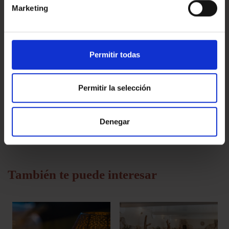
Marketing
Será necesario presentar la confirmación de compra a la llegada.
Esta experiencia no admite cancelaciones ni reembolsos.
Iva incluido en el precio
Compra para regalar:
Permitir todas
Realiza primero tu compra, puedes usar tus datos.
Una vez completada, envíanos un correo a
Permitir la selección
tiendaonline@salleshotels.com , indicando el nombre del
destinatario y la referencia de compra compuesta por 9 letras
mayúsculas.
Denegar
Te enviaremos el bono regalo en formato PDF.
También te puede interesar