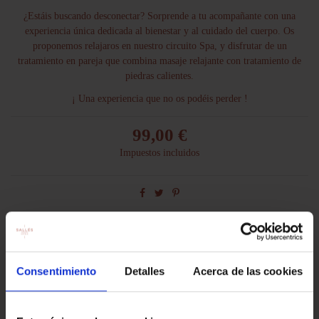
¿Estáis buscando desconectar? Sorprende a tu acompañante con una
experiencia única dedicada al bienestar y al cuidado del cuerpo. Os
proponemos relajaros en nuestro circuito Spa, y disfrutar de un
tratamiento en pareja que combina masaje relajante con tratamiento de
piedras calientes.
¡ Una experiencia que no os podéis perder !
99,00 €
Impuestos incluidos
Descripción
Consentimiento
Detalles
Acerca de las cookies
Incluye: